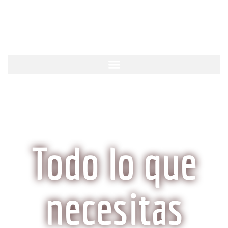
KobeCarne.com
Todo lo que
necesitas