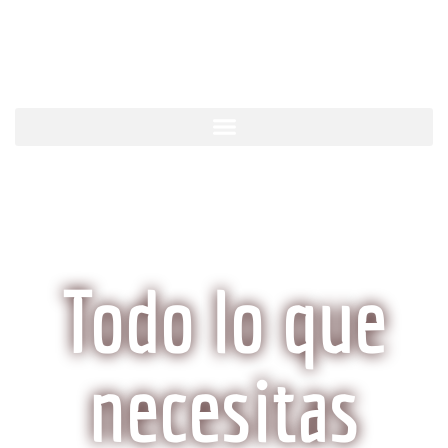
KobeCarne.com
Todo lo que
necesitas