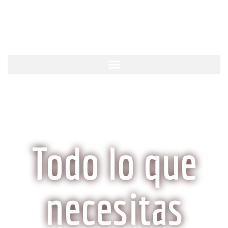
KobeCarne.com
Todo lo que
necesitas