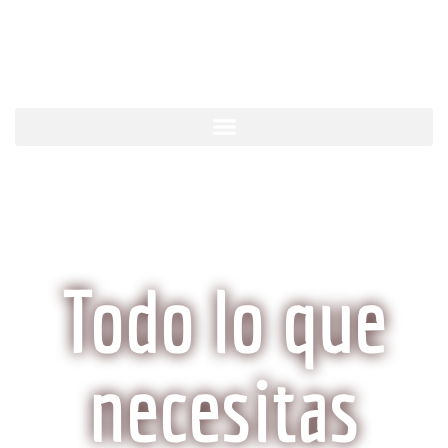
KobeCarne.com
Todo lo que
necesitas