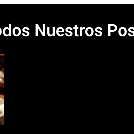
odos Nuestros Pos