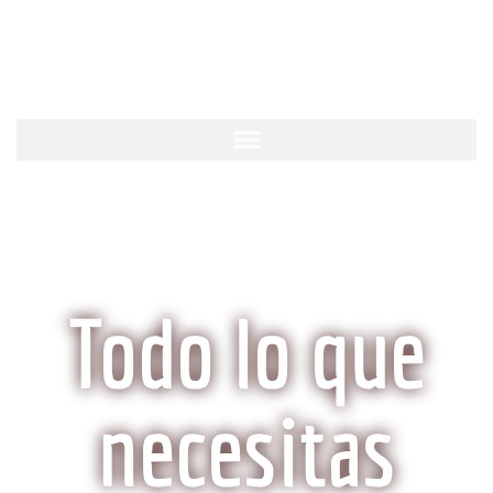
KobeCarne.com
Todo lo que
necesitas