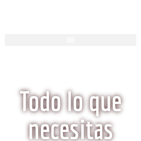
KobeCarne.com
Todo lo que
necesitas