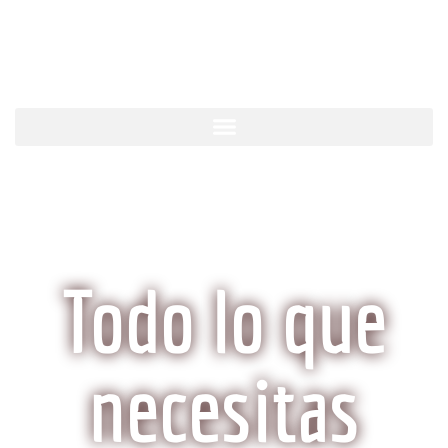
KobeCarne.com
Todo lo que
necesitas