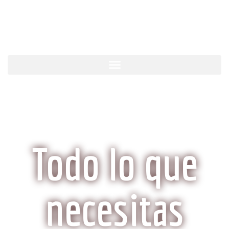
KobeCarne.com
Todo lo que
necesitas