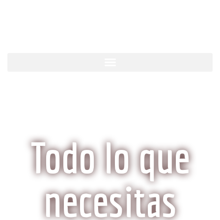
KobeCarne.com
Todo lo que
necesitas