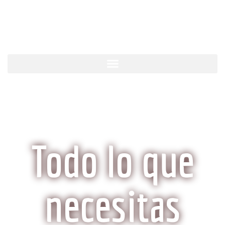
KobeCarne.com
Todo lo que
necesitas