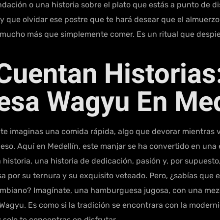
ación o una historia sobre el plato que estás a punto de dis
hay que olvidar ese postre que te hará desear que el almuerzo
cho más que simplemente comer. Es un ritual que despierta
Cuentan Historias
sa Wagyu En Med
 imaginas una comida rápida, algo que devorar mientras vas
. Aquí en Medellín, este manjar se ha convertido en una e
historia, una historia de dedicación, pasión y, por supuest
a por su ternura y su exquisito veteado. Pero, ¿sabías que
ombiano? Imagínate, una hamburguesa jugosa, con una mezcl
e Wagyu. Es como si la tradición se encontrara con la moder
solo te concentras en disfrutar.