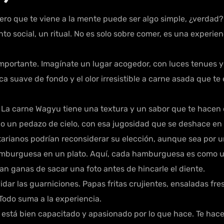
ro que te viene a la mente puede ser algo simple, ¿verdad
to social, un ritual. No es solo sobre comer, es una exper
importante. Imagínate un lugar acogedor, con luces tenues 
 suave de fondo y el olor irresistible a carne asada que te 
n. La carne Wagyu tiene una textura y un sabor que te hace
o un pedazo de cielo, con esa jugosidad que se deshace en l
etarianos podrían reconsiderar su elección, aunque sea por
amburguesa en un plato. Aquí, cada hamburguesa es como un
n ganas de sacar una foto antes de hincarle el diente.
ar las guarniciones. Papas fritas crujientes, ensaladas fre
 Todo suma a la experiencia.
 está bien capacitado y apasionado por lo que hace. Te hace