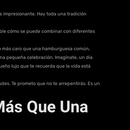
es impresionante. Hay toda una tradición
íble cómo se puede combinar con diferentes
oco más caro que una hamburguesa común,
na pequeña celebración. Imagínate, un día
eño lujo que te recuerda que la vida está
udes. Te prometo que no te arrepentirás. Es un
 Más Que Una