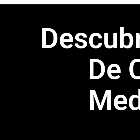
Descub
De 
Mede