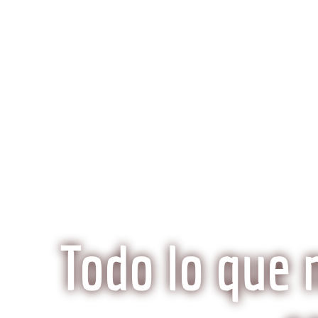
K
Inicio
Preguntas Frecuentes
¿Qué hace especi
Todo lo que 