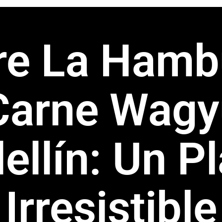
re La Hamb
Carne Wagy
llín: Un P
Irresistible