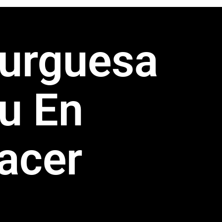
urguesa
u En
lacer