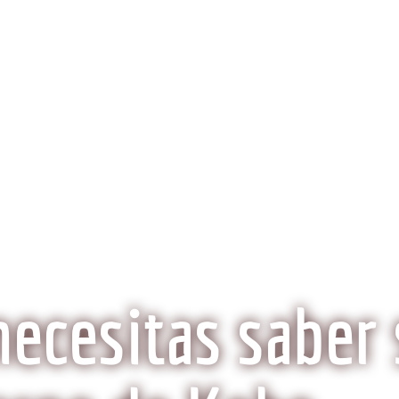
obeCarne.com
al a la carne Kobe?
Aspectos Ambientales
La Histo
Wagyu o Kobe, ¿Son lo mismo?
necesitas saber 