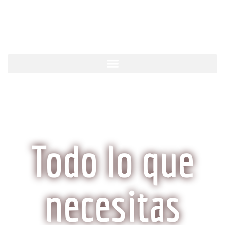
KobeCarne.com
Todo lo que
necesitas