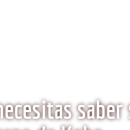
obeCarne.com
al a la carne Kobe?
Aspectos Ambientales
La Histo
Wagyu o Kobe, ¿Son lo mismo?
necesitas saber 