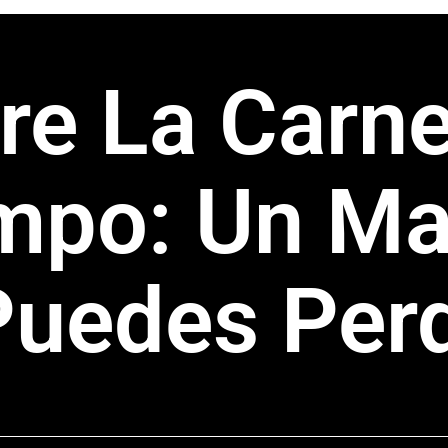
re La Carn
mpo: Un Ma
uedes Per