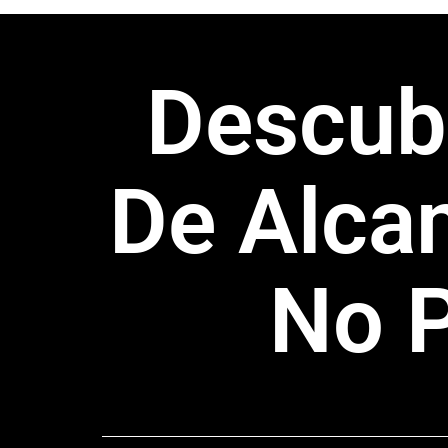
Descub
De Alca
No P