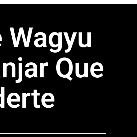
e Wagyu
njar Que
derte