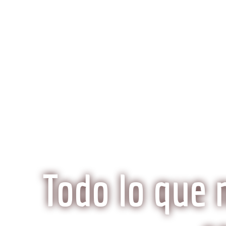
K
Inicio
Preguntas Frecuentes
¿Qué hace especi
Todo lo que 