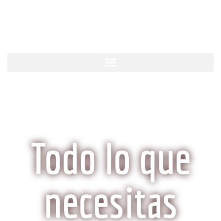
KobeCarne.com
Todo lo que
necesitas