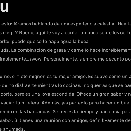
yu
estuviéramos hablando de una experiencia celestial. Hay t
 elegir? Bueno, aquí te voy a contar un poco sobre los cort
erto: ¡puede que se te haga agua la boca!
 duda. La combinación de grasa y carne lo hace increíblement
s simplemente… ¡wow! Personalmente, siempre me decanto po
erno, el filete mignon es tu mejor amigo. Es suave como un 
de no distraerte mientras lo cocinas, ¡no querrás que se pa
 corte, pero es una joya escondida. Ofrece un gran sabor y n
n vaciar tu billetera. Además, ¡es perfecto para hacer un bue
premio en las barbacoas. Se necesita tiempo y paciencia para
sabor. Si tienes una reunión con amigos, definitivamente de
ne ahumada.