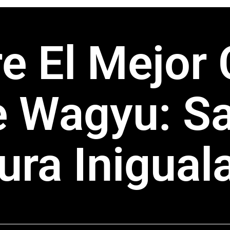
e El Mejor 
e Wagyu: Sa
ura Inigual