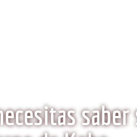
obeCarne.com
al a la carne Kobe?
Aspectos Ambientales
La Histo
Wagyu o Kobe, ¿Son lo mismo?
necesitas saber 