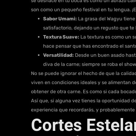
se deshace en tu boca es como un abrazo cálid
son como un pequeño festival en tu lengua. ¡E
Sabor Umami:
La grasa del Wagyu tiene 
satisfactorio, dejando un regusto que te
Textura Suave:
La textura es como un su
hace pensar que has encontrado el santo 
Versatilidad:
Desde un buen asado hasta 
diva de la carne; siempre se roba el show
No se puede ignorar el hecho de que la calida
viven en condiciones ideales y se alimentan d
obtener de otra carne. Es como si cada bocado
Así que, si alguna vez tienes la oportunidad d
experiencia que recordarás, y probablemente 
Cortes Estelar