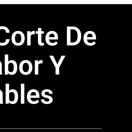
Corte De
bor Y
ables