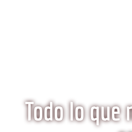
K
Inicio
Preguntas Frecuentes
¿Qué hace especi
Todo lo que 