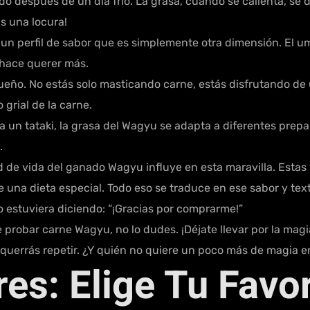
o después de un día frío. La grasa, cuando se calienta, se d
s una locura!
un perfil de sabor que es simplemente otra dimensión. El u
 hace querer más.
eño. No estás solo masticando carne, estás disfrutando de 
grial de la carne.
un tataki, la grasa del Wagyu se adapta a diferentes prepa
.
d de vida del ganado Wagyu influye en esta maravilla. Estas
e una dieta especial. Todo eso se traduce en ese sabor y t
 estuviera diciendo: “¡Gracias por comprarme!”
e probar carne Wagyu, no lo dudes. ¡Déjate llevar por la mag
querrás repetir. ¿Y quién no quiere un poco más de magia e
es: Elige Tu Favor