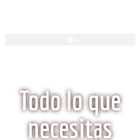
KobeCarne.com
Todo lo que
necesitas