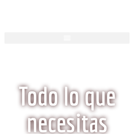
KobeCarne.com
Todo lo que
necesitas