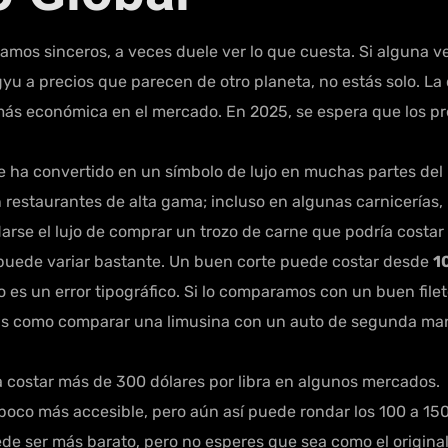
mos sinceros, a veces duele ver lo que cuesta. Si alguna v
gyu a precios que parecen de otro planeta, no estás solo. L
 más económica en el mercado. En 2025, se espera que los pr
e ha convertido en un símbolo de lujo en muchas partes de
 en restaurantes de alta gama; incluso en algunas carnicería
arse el lujo de comprar un trozo de carne que podría costa
 puede variar bastante. Un buen corte puede costar desde
1
o, no es un error tipográfico. Si lo comparamos con un buen fi
l. Es como comparar una limusina con un auto de segunda ma
a costar más de 300 dólares por libra en algunos mercados.
poco más accesible, pero aún así puede rondar los 100 a 150 
e ser más barato, pero no esperes que sea como el original