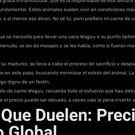
sa grasa intramuscular, que es la responsable de esa textura 
undamental. Estos animales suelen vivir en condiciones más r
 o al menos eso dicen. No sé tú, pero prefiero mi carne de u
 que se necesita para llevar una vaca Wagyu a su punto ópti
menudo, se les da masajes y se les habla, como si fueran ma
u madurez, se lleva a cabo el proceso de sacrificio y despi
en este paso, buscando minimizar el estrés del animal. La
lgo digno de un festín.
lato de carne Wagyu, recuerda todo el esfuerzo que hay detr
ue el precio puede ser elevado, a veces vale la pena invertir
Que Duelen: Prec
o Global