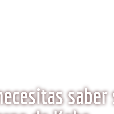
obeCarne.com
al a la carne Kobe?
Aspectos Ambientales
La Histo
Wagyu o Kobe, ¿Son lo mismo?
necesitas saber 