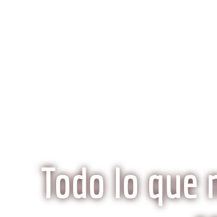
K
Inicio
Preguntas Frecuentes
¿Qué hace especi
Todo lo que 