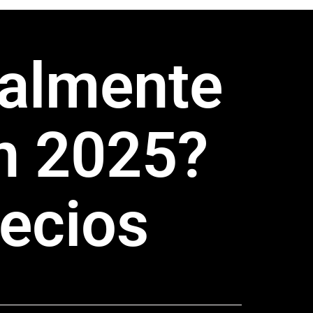
ealmente
n 2025?
ecios