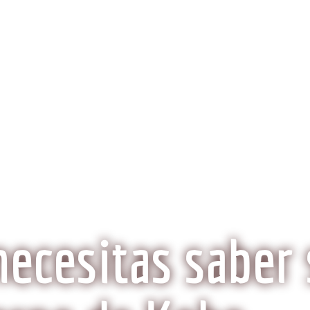
obeCarne.com
al a la carne Kobe?
Aspectos Ambientales
La Histo
Wagyu o Kobe, ¿Son lo mismo?
necesitas saber 