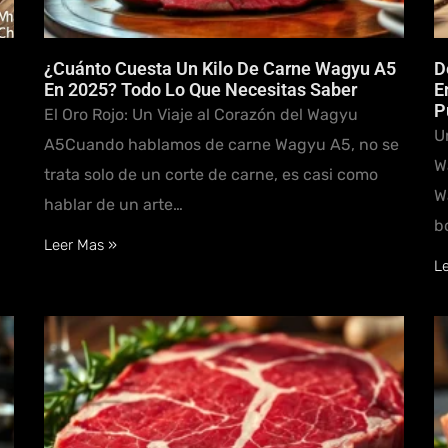
¿Cuánto Cuesta Un Kilo De Carne Wagyu A5
D
En 2025? Todo Lo Que Necesitas Saber
E
P
El Oro Rojo: Un Viaje al Corazón del Wagyu
U
A5Cuando hablamos de carne Wagyu A5, no se
W
trata solo de un corte de carne, es casi como
W
hablar de un arte…
b
Leer Mas »
L