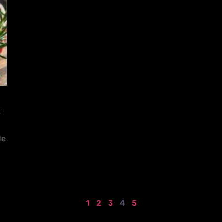
a
de
1
2
3
4
5