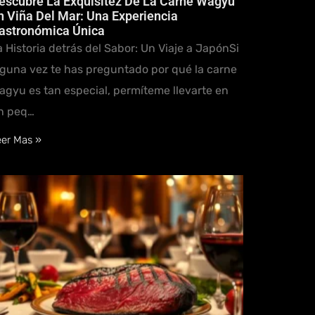
escubre La Exquisitez De La Carne Wagyu
n Viña Del Mar: Una Experiencia
astronómica Única
a Historia detrás del Sabor: Un Viaje a JapónSi
lguna vez te has preguntado por qué la carne
agyu es tan especial, permíteme llevarte en
n peq…
eer Mas »