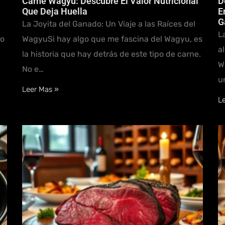
Carne Wagyu: Descubre El Valor Nutricional
D
Que Deja Huella
E
G
La Joyita del Ganado: Un Viaje a las Raíces del
L
po
WagyuSi hay algo que me fascina del Wagyu, es
a
la historia que hay detrás de este tipo de carne.
W
No e…
u
Leer Mas »
L