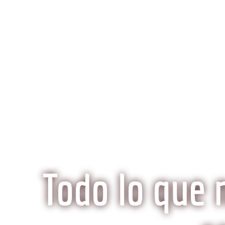
K
Inicio
Preguntas Frecuentes
¿Qué hace especi
Todo lo que 