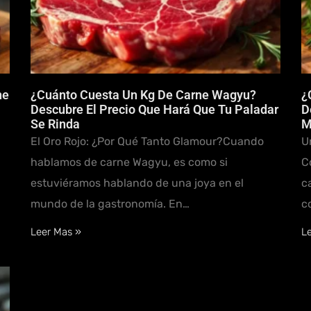
ne
¿Cuánto Cuesta Un Kg De Carne Wagyu?
¿
Descubre El Precio Que Hará Que Tu Paladar
D
Se Rinda
M
El Oro Rojo: ¿Por Qué Tanto Glamour?Cuando
U
hablamos de carne Wagyu, es como si
C
estuviéramos hablando de una joya en el
c
mundo de la gastronomía. En…
c
Leer Mas »
L